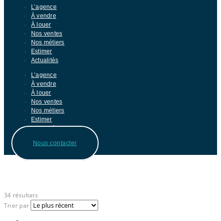
L’agence
À vendre
À louer
Nos ventes
Nos métiers
Estimer
Actualités
L’agence
À vendre
À louer
Nos ventes
Nos métiers
Estimer
Actualités
Nous contacter
Taper :
Maison
34 résultats
Trier par
Grid