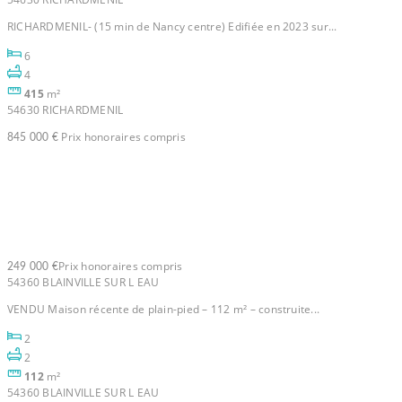
RICHARDMENIL- (15 min de Nancy centre) Edifiée en 2023 sur...
6
4
415
m²
54630 RICHARDMENIL
Prix honoraires compris
845 000 €
Maison Blainville Sur L Eau 4
pièce(s) 112 m2
Prix honoraires compris
249 000 €
54360 BLAINVILLE SUR L EAU
VENDU Maison récente de plain-pied – 112 m² – construite...
2
2
112
m²
54360 BLAINVILLE SUR L EAU