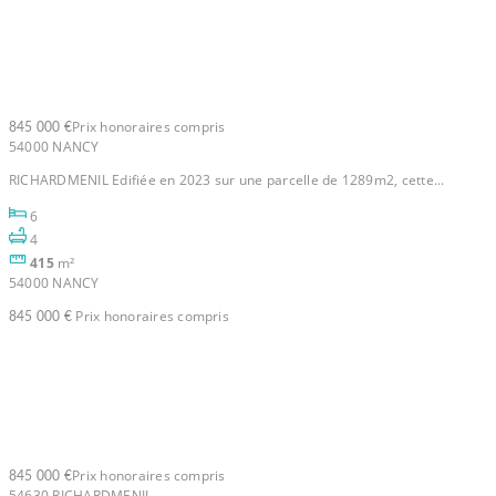
Villa Nancy Sud 9 pièce(s) 415
m2
Prix honoraires compris
845 000 €
54000 NANCY
RICHARDMENIL Edifiée en 2023 sur une parcelle de 1289m2, cette...
6
4
415
m²
54000 NANCY
Prix honoraires compris
845 000 €
Villa Richardmenil 9 pièce(s)
415 m2
Prix honoraires compris
845 000 €
54630 RICHARDMENIL