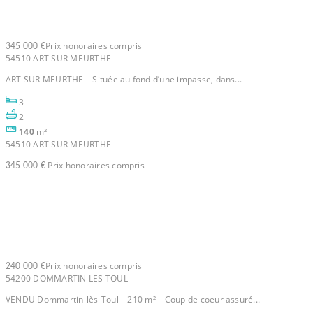
pièce(s) 140 m2
Prix honoraires compris
345 000 €
54510 ART SUR MEURTHE
ART SUR MEURTHE – Située au fond d’une impasse, dans...
3
2
140
m²
54510 ART SUR MEURTHE
Prix honoraires compris
345 000 €
Maison Dommartin Les Toul 6
pièce(s) 145 m2
Prix honoraires compris
240 000 €
54200 DOMMARTIN LES TOUL
VENDU Dommartin-lès-Toul – 210 m² – Coup de coeur assuré...