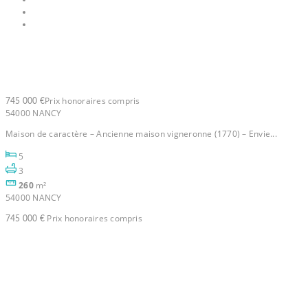
List
Half Map
Maison – 260 m2
Prix honoraires compris
745 000 €
54000 NANCY
Maison de caractère – Ancienne maison vigneronne (1770) – Envie...
5
3
260
m²
54000 NANCY
Prix honoraires compris
745 000 €
Maison Fleville Devant Nancy 6
pièce(s) 137 m2