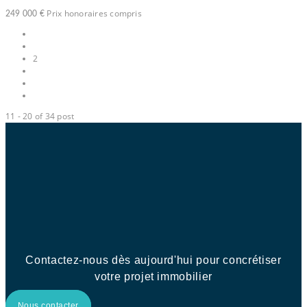
Prix honoraires compris
249 000 €
1
2
3
4
11 - 20 of 34 post
Contactez-nous dès aujourd'hui pour concrétiser
votre projet immobilier
Nous contacter