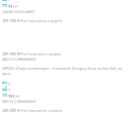
1
73
m²
54280 SEICHAMPS
Prix honoraires compris
199 500 €
Chalet 5 pièce(s) 102.00 m2
Prix honoraires compris
285 000 €
88310 CORNIMONT
VENDU Chalet authentique – Cornimont (Vosges) Vous recherchez un
bien...
3
1
102
m²
88310 CORNIMONT
Prix honoraires compris
285 000 €
Maison Art Sur Meurthe 5