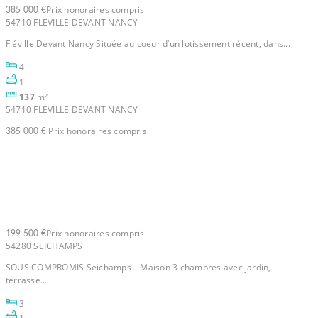
Prix honoraires compris
385 000 €
54710 FLEVILLE DEVANT NANCY
Fléville Devant Nancy Située au coeur d’un lotissement récent, dans...
4
1
137
m²
54710 FLEVILLE DEVANT NANCY
Prix honoraires compris
385 000 €
Maison Seichamps 5 pièce(s)
73 m2
Prix honoraires compris
199 500 €
54280 SEICHAMPS
SOUS COMPROMIS Seichamps – Maison 3 chambres avec jardin,
terrasse...
3