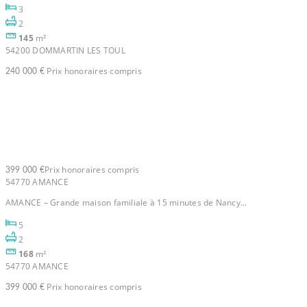
3
2
145
m²
54200 DOMMARTIN LES TOUL
Prix honoraires compris
240 000 €
Maison Amance 6 pièce(s)
168m2
Prix honoraires compris
399 000 €
54770 AMANCE
AMANCE – Grande maison familiale à 15 minutes de Nancy...
5
2
168
m²
54770 AMANCE
Prix honoraires compris
399 000 €