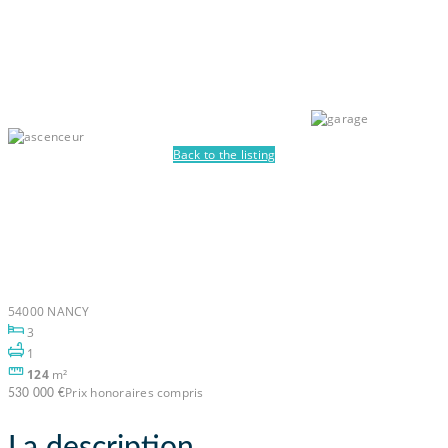
Back to the listing
Appartement Villers Les
Nancy 124 m2 – Jardin,
garage, ascenceur
54000 NANCY
3
1
124
m²
Prix honoraires compris
530 000 €