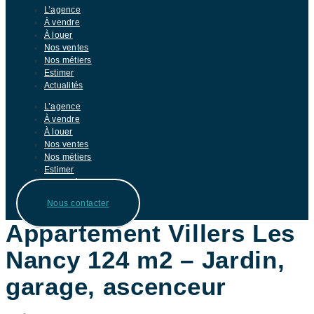
L’agence
À vendre
À louer
Nos ventes
Nos métiers
Estimer
Actualités
L’agence
À vendre
À louer
Nos ventes
Nos métiers
Estimer
Actualités
Nous contacter
Appartement Villers Les
Nancy 124 m2 – Jardin,
garage, ascenceur