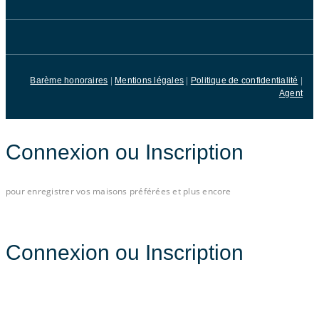
Barème honoraires
|
Mentions légales
|
Politique de confidentialité
|
Agent
Connexion ou Inscription
pour enregistrer vos maisons préférées et plus encore
Connectez-vous avec e-mail
Connexion ou Inscription
pour enregistrer vos maisons préférées et plus encore
Toutes les options de connexion