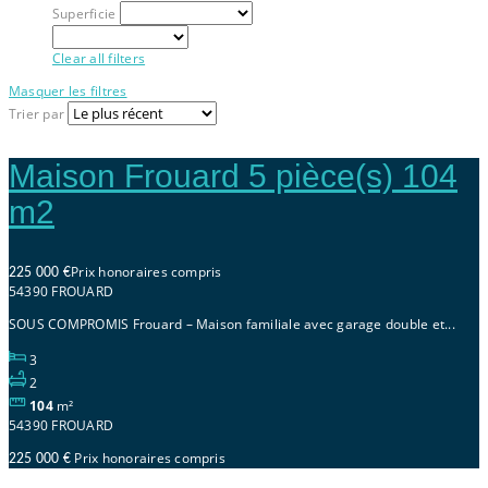
Superficie
Clear all filters
Masquer les filtres
Trier par
Maison Frouard 5 pièce(s) 104
m2
Prix honoraires compris
225 000 €
54390 FROUARD
SOUS COMPROMIS Frouard – Maison familiale avec garage double et...
3
2
104
m²
54390 FROUARD
Prix honoraires compris
225 000 €