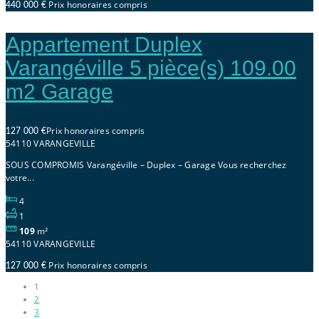
Prix honoraires compris
440 000 €
Appartement Duplex
Varangéville 5 pièce(s) 109.00
m2 Garage
Prix honoraires compris
127 000 €
54110 VARANGEVILLE
SOUS COMPROMIS Varangéville – Duplex – Garage Vous recherchez
votre...
4
1
109
m²
54110 VARANGEVILLE
Prix honoraires compris
127 000 €
1
2
3