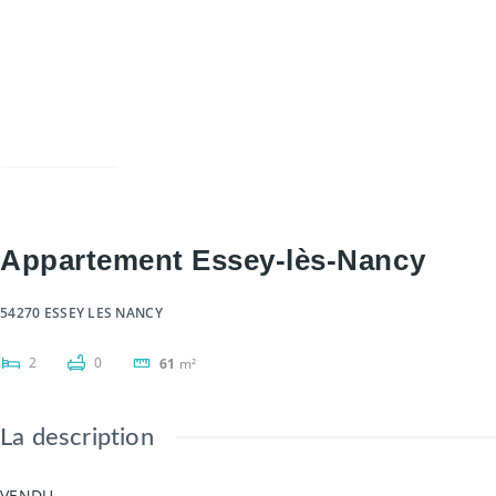
Partager
Appartement Essey-lès-Nancy
54270 ESSEY LES NANCY
2
0
61
m²
La description
VENDU