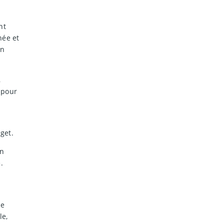
nt
née et
en
,
 pour
get.
en
.
n
te
le,