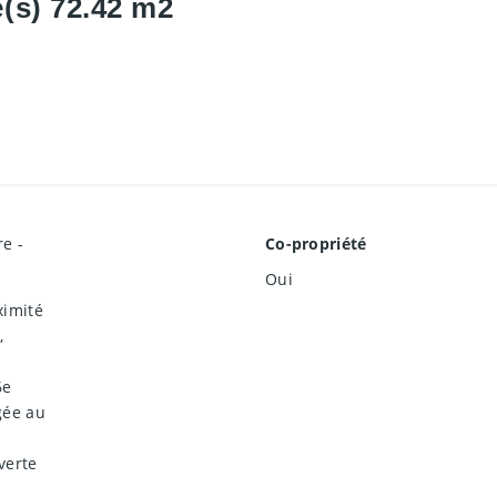
(s) 72.42 m2
e -
Co-propriété
Oui
ximité
,
6e
gée au
verte