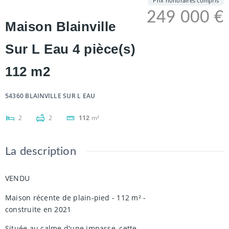
Prix honoraires compris
249 000 €
Maison Blainville
Sur L Eau 4 pièce(s)
112 m2
54360 BLAINVILLE SUR L EAU
2
2
112
m²
La description
VENDU
Maison récente de plain-pied - 112 m² -
construite en 2021
Située au calme d'une impasse, cette