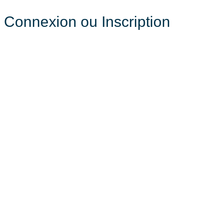
Connexion ou Inscription
pour enregistrer vos maisons préférées et plus encore
Toutes les options de connexion
Email
Mot de passe
Mot de passe oublié?
Connexion
Reset password
Entrez votre adresse e-mail et nous vous enverrons un lien pour changer
votre mot de passe.
Email
Envoyer le lien de réinitialisation
Retour à la connexion