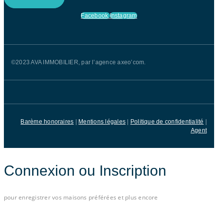
Facebook
Instagram
©2023 AVA IMMOBILIER, par l’agence axeo’com.
Barème honoraires
|
Mentions légales
|
Politique de confidentialité
|
Agent
Connexion ou Inscription
pour enregistrer vos maisons préférées et plus encore
Connectez-vous avec e-mail