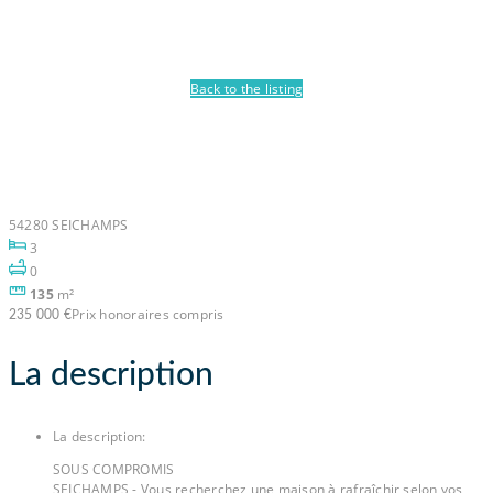
Back to the listing
Maison Seichamps 5
pièce(s) 135 m2
54280 SEICHAMPS
3
0
135
m²
Prix honoraires compris
235 000 €
La description
La description
:
SOUS COMPROMIS
SEICHAMPS - Vous recherchez une maison à rafraîchir selon vos