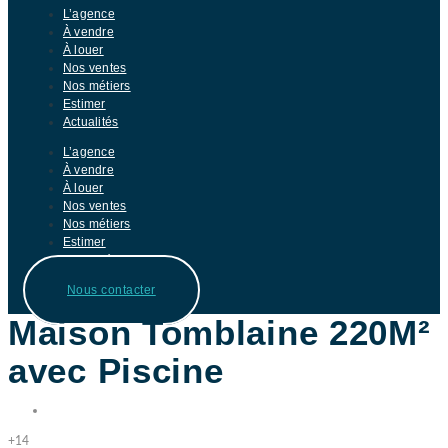
L’agence
À vendre
À louer
Nos ventes
Nos métiers
Estimer
Actualités
L’agence
À vendre
À louer
Nos ventes
Nos métiers
Estimer
Actualités
Nous contacter
Maison Tomblaine 220M²
avec Piscine
Partager
+14