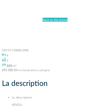
Back to the listing
Maison Tomblaine 220M²
avec Piscine
54510 TOMBLAINE
4
3
220
m²
Prix honoraires compris
695 000 €
La description
La description
:
VENDU