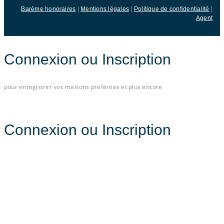
Barème honoraires
|
Mentions légales
|
Politique de confidentialité
|
Agent
Connexion ou Inscription
pour enregistrer vos maisons préférées et plus encore
Connectez-vous avec e-mail
Connexion ou Inscription
pour enregistrer vos maisons préférées et plus encore
Toutes les options de connexion
Email
Mot de passe
Mot de passe oublié?
Connexion