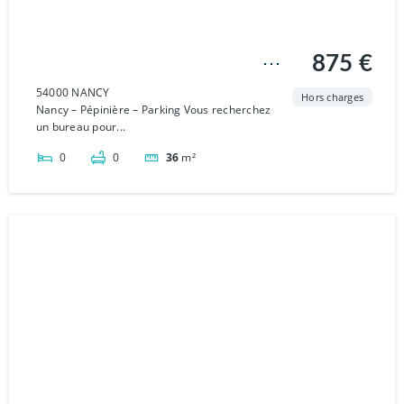
Bureaux Nancy 2 pièce(s)
875 €
36 m2
54000 NANCY
Hors charges
Nancy – Pépinière – Parking Vous recherchez
un bureau pour...
0
0
36
m²