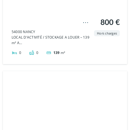
Entrepôt / local industriel Art
800 €
Sur Meurthe 139 m2
54000 NANCY
Hors charges
LOCAL D’ACTIVITÉ / STOCKAGE A LOUER – 139
m² A...
0
0
139
m²