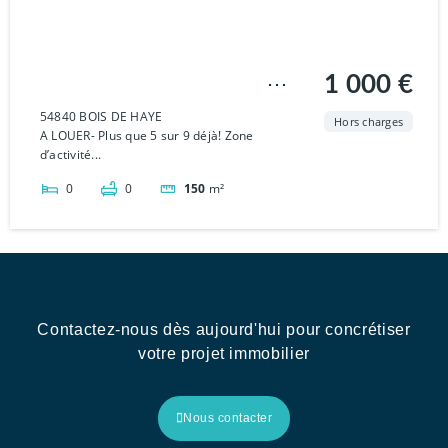
Local d’activité Bois De
1 000 €
Haye 150 m2 – 300m2
54840 BOIS DE HAYE
Hors charges
A LOUER- Plus que 5 sur 9 déjà! Zone
d’activité...
0
0
150
m²
Contactez-nous dès aujourd'hui pour concrétiser
votre projet immobilier
Nous contacter